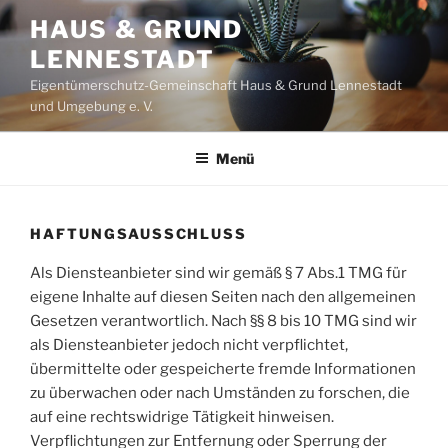
Zum
HAUS & GRUND
Inhalt
LENNESTADT
springen
Eigentümerschutz-Gemeinschaft Haus & Grund Lennestadt
und Umgebung e. V.
Menü
HAFTUNGSAUSSCHLUSS
Als Diensteanbieter sind wir gemäß § 7 Abs.1 TMG für
eigene Inhalte auf diesen Seiten nach den allgemeinen
Gesetzen verantwortlich. Nach §§ 8 bis 10 TMG sind wir
als Diensteanbieter jedoch nicht verpflichtet,
übermittelte oder gespeicherte fremde Informationen
zu überwachen oder nach Umständen zu forschen, die
auf eine rechtswidrige Tätigkeit hinweisen.
Verpflichtungen zur Entfernung oder Sperrung der